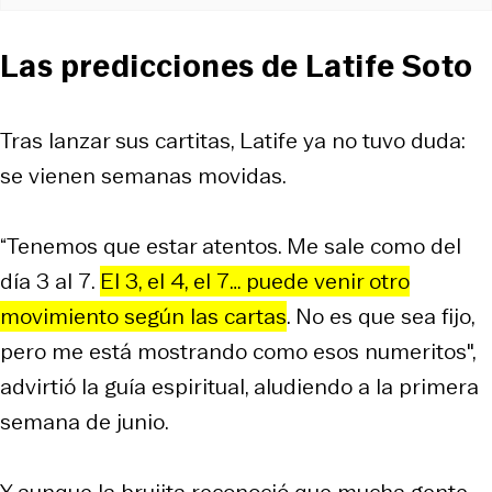
Las predicciones de Latife Soto
Tras lanzar sus cartitas, Latife ya no tuvo duda:
se vienen semanas movidas.
“Tenemos que estar atentos. Me sale como del
día 3 al 7.
El 3, el 4, el 7… puede venir otro
movimiento según las cartas
. No es que sea fijo,
pero me está mostrando como esos numeritos",
advirtió la guía espiritual, aludiendo a la primera
semana de junio.
Y aunque la brujita reconoció que mucha gente