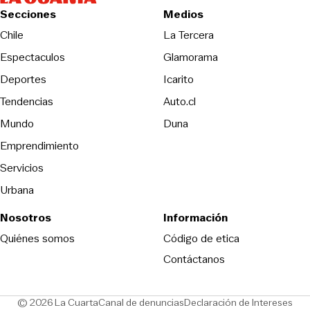
Secciones
Medios
Opens in new wind
Chile
La Tercera
Espectaculos
Glamorama
Opens in new window
Deportes
Icarito
Opens in new window
Tendencias
Auto.cl
Opens in new window
Mundo
Duna
Emprendimiento
Servicios
Urbana
Nosotros
Información
Opens in new
Quiénes somos
Código de etica
Contáctanos
Opens in new window
Ope
© 2026 La Cuarta
Canal de denuncias
Declaración de Intereses