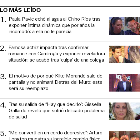
LO MÁS LEÍDO
1
.
Paula Pavic echó al agua al Chino Ríos tras
exponer íntima dinámica que por años la
incomodó: a ella no le parecía
2
.
Famosa actriz impacta tras confirmar
romance con Camiroga y exponer reveladora
situación: se acabó tras ‘culpa’ de una colega
3
.
El motivo de por qué Kike Morandé sale de
pantalla y no animará Detrás del Muro: este
será su reemplazo
4
.
Tras su salida de “Hay que decirlo”: Gissella
Gallardo reveló que sufrió delicado problema
de salud
5
.
“Me convertí en un cerdo depresivo”: Arturo
Longton muestra su increíble cambio físico