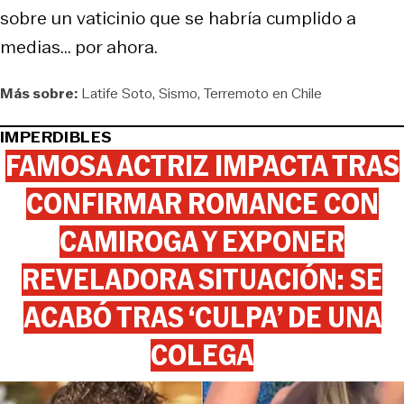
sobre un vaticinio que se habría cumplido a
medias... por ahora.
Más sobre:
Latife Soto
Sismo
Terremoto en Chile
IMPERDIBLES
FAMOSA ACTRIZ IMPACTA TRAS
CONFIRMAR ROMANCE CON
CAMIROGA Y EXPONER
REVELADORA SITUACIÓN: SE
ACABÓ TRAS ‘CULPA’ DE UNA
COLEGA