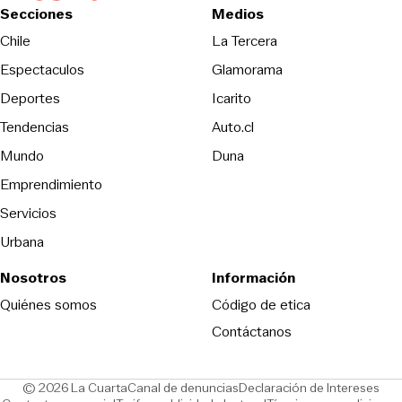
Secciones
Medios
Opens in new wind
Chile
La Tercera
Espectaculos
Glamorama
Opens in new window
Deportes
Icarito
Opens in new window
Tendencias
Auto.cl
Opens in new window
Mundo
Duna
Emprendimiento
Servicios
Urbana
Nosotros
Información
Opens in new
Quiénes somos
Código de etica
Contáctanos
Opens in new window
Ope
© 2026 La Cuarta
Canal de denuncias
Declaración de Intereses