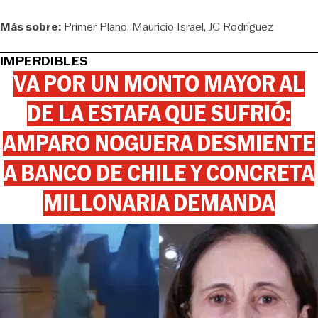
Más sobre:
Primer Plano
Mauricio Israel
JC Rodríguez
IMPERDIBLES
VA POR UN MONTO MAYOR AL
DE LA ESTAFA QUE SUFRIÓ:
AMPARO NOGUERA DESMIENTE
A BANCO DE CHILE Y CONCRETA
MILLONARIA DEMANDA