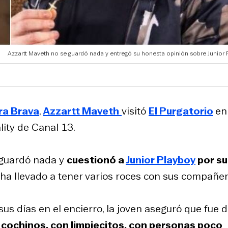
Azzartt Maveth no se guardó nada y entregó su honesta opinión sobre Junior 
ra Brava
,
Azzartt Maveth
visitó
El Purgatorio
en
lity de Canal 13.
e guardó nada y
cuestionó a
Junior Playboy
por su
 ha llevado a tener varios roces con sus compañer
s días en el encierro, la joven aseguró que fue di
cochinos, con limpiecitos, con personas poco