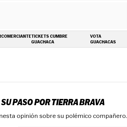
R
COMERCIANTE
TICKETS CUMBRE
VOTA
OPENS IN NEW WINDOW
OPEN
GUACHACA
GUACHACAS
 SU PASO POR TIERRA BRAVA
 honesta opinión sobre su polémico compañero.