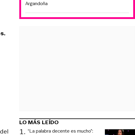
Argandoña
s.
LO MÁS LEÍDO
1
.
 del
“La palabra decente es mucho”: