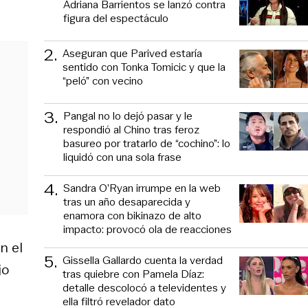
Adriana Barrientos se lanzó contra
figura del espectáculo
2
.
Aseguran que Parived estaría
sentido con Tonka Tomicic y que la
“peló” con vecino
3
.
Pangal no lo dejó pasar y le
respondió al Chino tras feroz
basureo por tratarlo de “cochino”: lo
liquidó con una sola frase
4
.
Sandra O’Ryan irrumpe en la web
tras un año desaparecida y
enamora con bikinazo de alto
impacto: provocó ola de reacciones
n el
5
.
Gissella Gallardo cuenta la verdad
jo
tras quiebre con Pamela Díaz:
detalle descolocó a televidentes y
ella filtró revelador dato