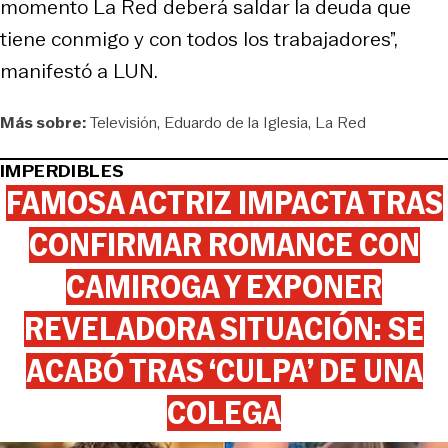
momento La Red deberá saldar la deuda que
tiene conmigo y con todos los trabajadores”,
manifestó a LUN.
Más sobre:
Televisión
Eduardo de la Iglesia
La Red
IMPERDIBLES
FAMOSA ACTRIZ IMPACTA TRAS
CONFIRMAR ROMANCE CON
CAMIROGA Y EXPONER
REVELADORA SITUACIÓN: SE
ACABÓ TRAS ‘CULPA’ DE UNA
COLEGA