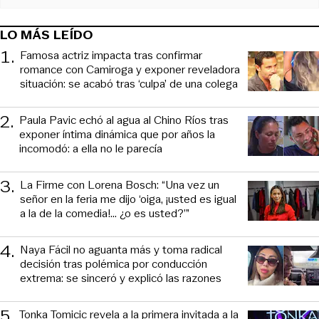
LO MÁS LEÍDO
1
.
Famosa actriz impacta tras confirmar
romance con Camiroga y exponer reveladora
situación: se acabó tras ‘culpa’ de una colega
2
.
Paula Pavic echó al agua al Chino Ríos tras
exponer íntima dinámica que por años la
incomodó: a ella no le parecía
3
.
La Firme con Lorena Bosch: “Una vez un
señor en la feria me dijo ‘oiga, ¡usted es igual
a la de la comedia!... ¿o es usted?’”
4
.
Naya Fácil no aguanta más y toma radical
decisión tras polémica por conducción
extrema: se sinceró y explicó las razones
5
.
Tonka Tomicic revela a la primera invitada a la