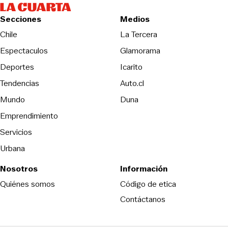
Secciones
Medios
Opens in new wind
Chile
La Tercera
Espectaculos
Glamorama
Opens in new window
Deportes
Icarito
Opens in new window
Tendencias
Auto.cl
Opens in new window
Mundo
Duna
Emprendimiento
Servicios
Urbana
Nosotros
Información
Opens in new
Quiénes somos
Código de etica
Contáctanos