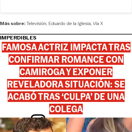
Más sobre:
Televisión
Eduardo de la Iglesia
Vía X
IMPERDIBLES
FAMOSA ACTRIZ IMPACTA TRAS
CONFIRMAR ROMANCE CON
CAMIROGA Y EXPONER
REVELADORA SITUACIÓN: SE
ACABÓ TRAS ‘CULPA’ DE UNA
COLEGA