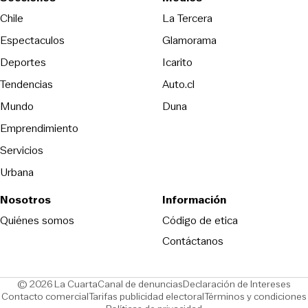
Opens in new wind
Chile
La Tercera
Espectaculos
Glamorama
Opens in new window
Deportes
Icarito
Opens in new window
Tendencias
Auto.cl
Opens in new window
Mundo
Duna
Emprendimiento
Servicios
Urbana
Nosotros
Información
Opens in new
Quiénes somos
Código de etica
Contáctanos
Opens in new window
Ope
© 2026 La Cuarta
Canal de denuncias
Declaración de Intereses
Opens in new window
Opens in new window
Contacto comercial
Tarifas publicidad electoral
Términos y condiciones