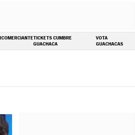
R
COMERCIANTE
TICKETS CUMBRE
VOTA
OPENS IN NEW WINDOW
OPEN
GUACHACA
GUACHACAS