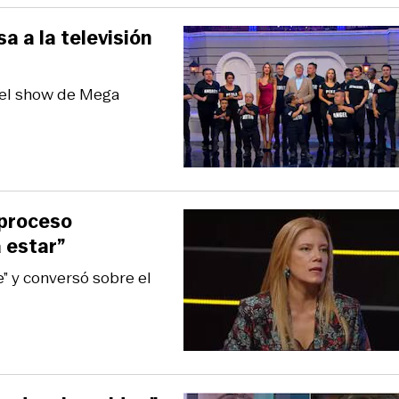
 a la televisión
 el show de Mega
 proceso
 estar”
e” y conversó sobre el