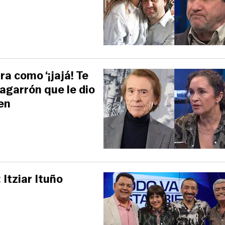
ra como ‘¡jajá! Te
 agarrón que le dio
en
 Itziar Ituño