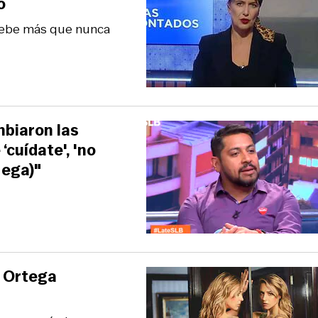
o
debe más que nunca
mbiaron las
‘cuídate', 'no
Mega)"
e Ortega