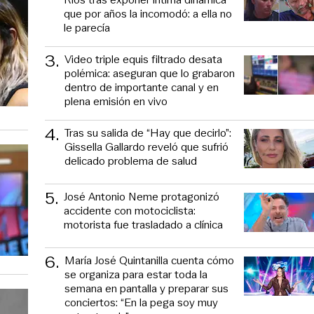
que por años la incomodó: a ella no
le parecía
3
.
Video triple equis filtrado desata
polémica: aseguran que lo grabaron
dentro de importante canal y en
plena emisión en vivo
4
.
Tras su salida de “Hay que decirlo”:
Gissella Gallardo reveló que sufrió
delicado problema de salud
5
.
José Antonio Neme protagonizó
accidente con motociclista:
motorista fue trasladado a clínica
6
.
María José Quintanilla cuenta cómo
se organiza para estar toda la
semana en pantalla y preparar sus
conciertos: “En la pega soy muy