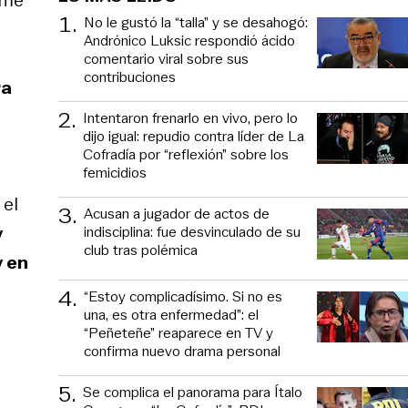
1
.
No le gustó la “talla” y se desahogó:
Andrónico Luksic respondió ácido
comentario viral sobre sus
contribuciones
ra
2
.
Intentaron frenarlo en vivo, pero lo
dijo igual: repudio contra líder de La
Cofradía por “reflexión” sobre los
femicidios
 el
3
.
Acusan a jugador de actos de
y
indisciplina: fue desvinculado de su
club tras polémica
y en
4
.
“Estoy complicadísimo. Si no es
una, es otra enfermedad”: el
“Peñeteñe” reaparece en TV y
confirma nuevo drama personal
5
.
Se complica el panorama para Ítalo