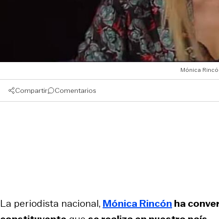
Mónica Rincón
Compartir
Comentarios
La periodista nacional,
Mónica Rincón
ha conver
constituyente
que
se realiza en nuestro país.