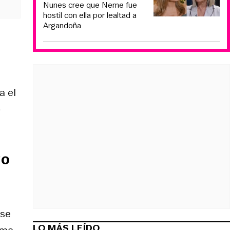
Nunes cree que Neme fue
hostil con ella por lealtad a
Argandoña
a el
é
vo
 se
LO MÁS LEÍDO
 me