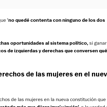
ue “
no quedé contenta con ninguno de los dos
chas oportunidades al sistema político,
si ganar
icos de izquierdas y derechas que conversen qu
erechos de las mujeres en el nue
chos de las mujeres en la nueva constitución que
ustado más que dijera ‘que’ y ‘quién’,
o la verdad