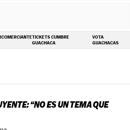
R
COMERCIANTE
TICKETS CUMBRE
VOTA
OPENS IN NEW WINDOW
OPEN
GUACHACA
GUACHACAS
YENTE: “NO ES UN TEMA QUE
ma.