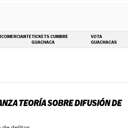
R
COMERCIANTE
TICKETS CUMBRE
VOTA
OPENS IN NEW WINDOW
OPEN
GUACHACA
GUACHACAS
LANZA TEORÍA SOBRE DIFUSIÓN DE
de delitos.