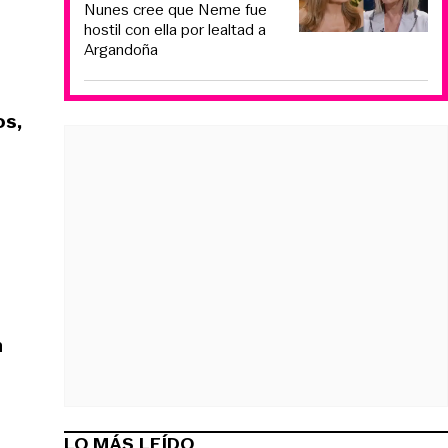
Nunes cree que Neme fue
hostil con ella por lealtad a
Argandoña
os,
n
LO MÁS LEÍDO