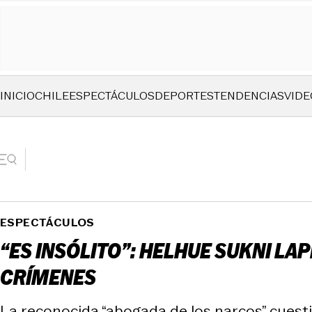
INICIO
CHILE
ESPECTÁCULOS
DEPORTES
TENDENCIAS
VIDE
ESPECTÁCULOS
“ES INSÓLITO”: HELHUE SUKNI LA
CRÍMENES
La reconocida “abogada de los narcos” cuest