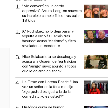
1
.
“Me convertí en un cerdo
depresivo”: Arturo Longton muestra
su increíble cambio físico tras bajar
18 kilos
2
.
JC Rodríguez no lo deja pasar y
sepulta a Nicolás Larraín tras
basureo: acusó “clasismo” y filtró
revelador antecedente
3
.
Nico Solabarrieta se desahoga y
acusa a la Guarén de fea traición
con “amigo” suyo: apuntó a fotos
que lo dejaron en shock
4
.
La Firme con Lorena Bosch: “Una
vez un señor en la feria me dijo
‘oiga, ¡usted es igual a la de la
comedia!... ¿o es usted?’”
5
.
Histórica dupla de humor