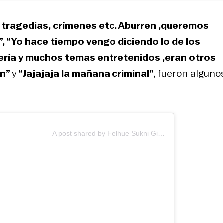
s tragedias, crímenes etc. Aburren ,queremos
”, “Yo hace tiempo vengo diciendo lo de los
nería y muchos temas entretenidos ,eran otros
ón”
y
“Jajajaja la mañana criminal”
, fueron alguno
A post shared by Helhue Sukni Giadalah (@helhuesukni)