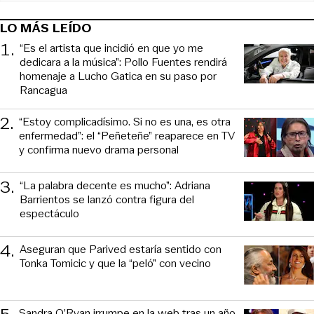
LO MÁS LEÍDO
1
.
“Es el artista que incidió en que yo me
dedicara a la música”: Pollo Fuentes rendirá
homenaje a Lucho Gatica en su paso por
Rancagua
2
.
“Estoy complicadísimo. Si no es una, es otra
enfermedad”: el “Peñeteñe” reaparece en TV
y confirma nuevo drama personal
3
.
“La palabra decente es mucho”: Adriana
Barrientos se lanzó contra figura del
espectáculo
4
.
Aseguran que Parived estaría sentido con
Tonka Tomicic y que la “peló” con vecino
Sandra O’Ryan irrumpe en la web tras un año