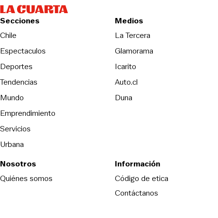
Secciones
Medios
Opens in new wind
Chile
La Tercera
Espectaculos
Glamorama
Opens in new window
Deportes
Icarito
Opens in new window
Tendencias
Auto.cl
Opens in new window
Mundo
Duna
Emprendimiento
Servicios
Urbana
Nosotros
Información
Opens in new
Quiénes somos
Código de etica
Contáctanos