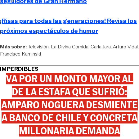
seguidores de Gran Hermano
¡Risas para todas las generaciones! Revisa los
próximos espectáculos de humor
Más sobre:
Televisión
La Divina Comida
Carla Jara
Arturo Vidal
Francisco Kaminski
IMPERDIBLES
VA POR UN MONTO MAYOR AL
DE LA ESTAFA QUE SUFRIÓ:
AMPARO NOGUERA DESMIENTE
A BANCO DE CHILE Y CONCRETA
MILLONARIA DEMANDA