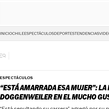
INICIO
CHILE
ESPECTÁCULOS
DEPORTES
TENDENCIAS
VIDE
ESPECTÁCULOS
“ESTÁ AMARRADA ESA MUJER”: LA
DOGGENWEILER EN EL MUCHO GU
“Está sepultando su carrera”, agregó por su 