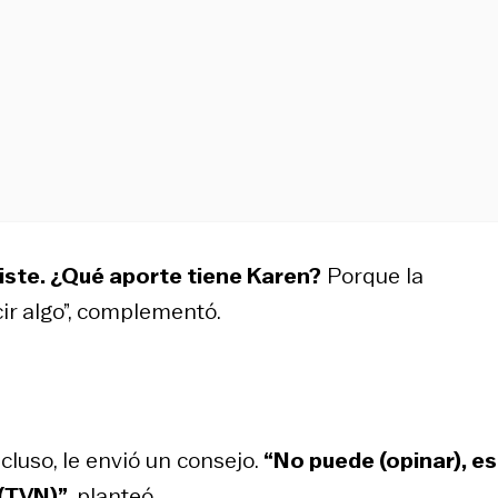
iste. ¿Qué aporte tiene Karen?
Porque la
cir algo”, complementó.
cluso, le envió un consejo.
“No puede (opinar), e
(TVN)”,
planteó.