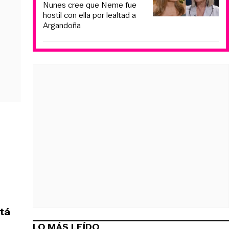
Nunes cree que Neme fue
hostil con ella por lealtad a
Argandoña
stá
LO MÁS LEÍDO