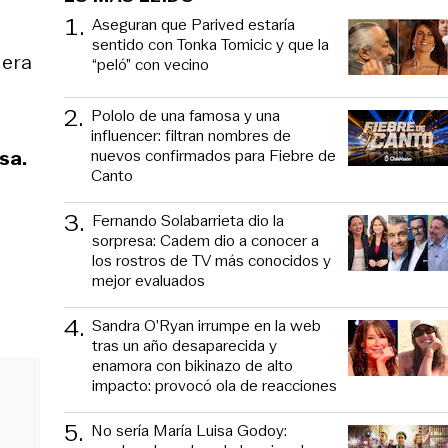
1
.
Aseguran que Parived estaría
sentido con Tonka Tomicic y que la
 era
“peló” con vecino
2
.
Pololo de una famosa y una
influencer: filtran nombres de
nuevos confirmados para Fiebre de
sa.
Canto
3
.
Fernando Solabarrieta dio la
sorpresa: Cadem dio a conocer a
los rostros de TV más conocidos y
mejor evaluados
4
.
Sandra O’Ryan irrumpe en la web
tras un año desaparecida y
enamora con bikinazo de alto
impacto: provocó ola de reacciones
5
.
No sería María Luisa Godoy: