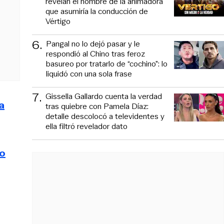
revelan el nombre de la animadora
que asumiría la conducción de
Vértigo
6
.
Pangal no lo dejó pasar y le
respondió al Chino tras feroz
basureo por tratarlo de “cochino”: lo
liquidó con una sola frase
7
.
Gissella Gallardo cuenta la verdad
a
tras quiebre con Pamela Díaz:
detalle descolocó a televidentes y
ella filtró revelador dato
no