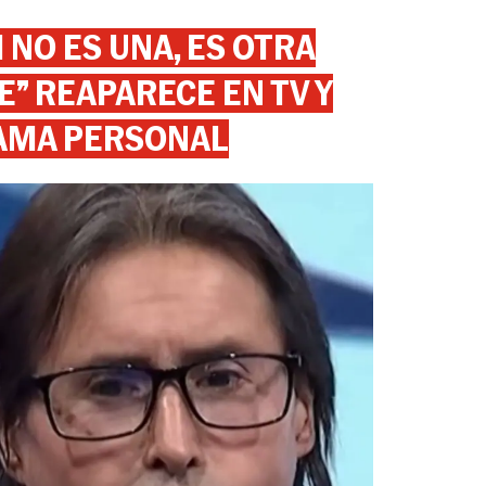
 NO ES UNA, ES OTRA
” REAPARECE EN TV Y
AMA PERSONAL