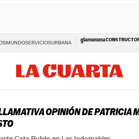
CONSTRUCTO
OS
MUNDO
SERVICIOS
URBANA
 LLAMATIVA OPINIÓN DE PATRICI
STO
parte Cata Pulido en Las Indomables.