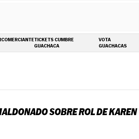
R
COMERCIANTE
TICKETS CUMBRE
VOTA
OPENS IN NEW WINDOW
OPEN
GUACHACA
GUACHACAS
A MALDONADO SOBRE ROL DE KAREN