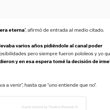
pera eterna
”, afirmó de entrada al medio citado.
levaba varios años pidiéndole al canal poder
sibilidades pero siempre fueron pololeos y yo qu
dieron y en esa espera tomé la decisión de irme
a a venir”, hasta que “uno entiende que no”.
A post shared by Paulina Alvarado Arellano (@la_paulialvarado)