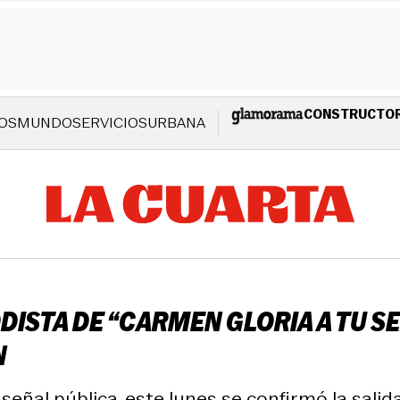
CONSTRUCTO
OS
MUNDO
SERVICIOS
URBANA
ODISTA DE “CARMEN GLORIA A TU S
N
señal pública, este lunes se confirmó la salid