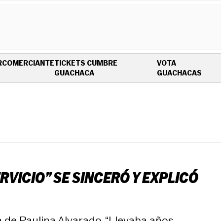
R
COMERCIANTE
TICKETS CUMBRE
VOTA
OPENS IN NEW WINDOW
OPEN
GUACHACA
GUACHACAS
ERVICIO” SE SINCERÓ Y EXPLICÓ
a de Paulina Alvarado. “Llevaba años