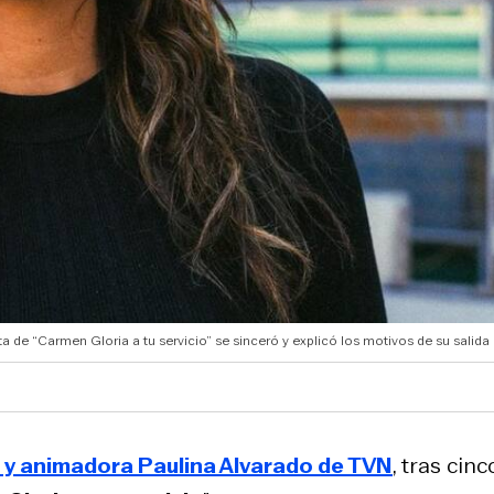
ta de “Carmen Gloria a tu servicio” se sinceró y explicó los motivos de su salid
ta y animadora Paulina Alvarado de TVN
, tras cinc