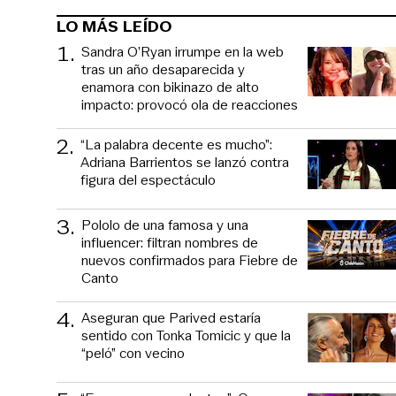
LO MÁS LEÍDO
1
.
Sandra O’Ryan irrumpe en la web
tras un año desaparecida y
enamora con bikinazo de alto
impacto: provocó ola de reacciones
2
.
“La palabra decente es mucho”:
Adriana Barrientos se lanzó contra
figura del espectáculo
3
.
Pololo de una famosa y una
influencer: filtran nombres de
nuevos confirmados para Fiebre de
Canto
4
.
Aseguran que Parived estaría
sentido con Tonka Tomicic y que la
“peló” con vecino