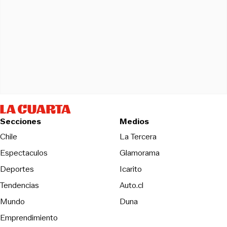
Secciones
Medios
Opens in new wind
Chile
La Tercera
Espectaculos
Glamorama
Opens in new window
Deportes
Icarito
Opens in new window
Tendencias
Auto.cl
Opens in new window
Mundo
Duna
Emprendimiento