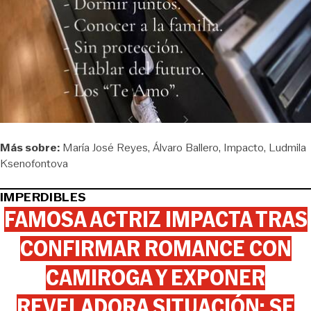
Más sobre:
María José Reyes
Álvaro Ballero
Impacto
Ludmila
Ksenofontova
IMPERDIBLES
FAMOSA ACTRIZ IMPACTA TRAS
CONFIRMAR ROMANCE CON
CAMIROGA Y EXPONER
REVELADORA SITUACIÓN: SE