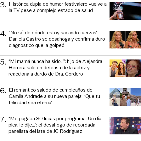
3
.
Histórica dupla de humor festivalero vuelve a
la TV pese a complejo estado de salud
4
.
“No sé de dónde estoy sacando fuerzas”:
Daniela Castro se desahoga y confirma duro
diagnóstico que la golpeó
5
.
“Mi mamá nunca ha sido...”: hijo de Alejandra
Herrera sale en defensa de la actriz y
reacciona a dardo de Dra. Cordero
6
.
El romántico saludo de cumpleaños de
Camila Andrade a su nueva pareja: “Que tu
felicidad sea eterna”
7
.
“Me pagaba 80 lucas por programa. Un día
picá, le dije...”: el desahogo de recordada
panelista del late de JC Rodríguez