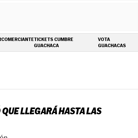
R
COMERCIANTE
TICKETS CUMBRE
VOTA
OPENS IN NEW WINDOW
OPEN
GUACHACA
GUACHACAS
Ó QUE LLEGARÁ HASTA LAS
ón.