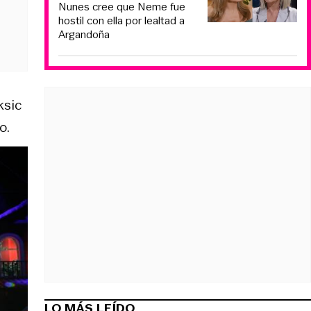
Nunes cree que Neme fue
hostil con ella por lealtad a
Argandoña
ksic
o.
LO MÁS LEÍDO