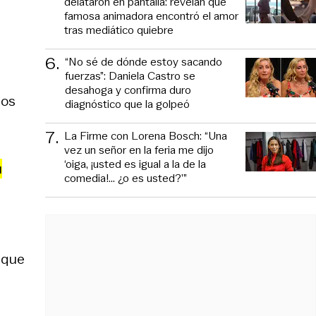
delataron en pantalla: revelan que
famosa animadora encontró el amor
tras mediático quiebre
6
.
“No sé de dónde estoy sacando
fuerzas”: Daniela Castro se
desahoga y confirma duro
los
diagnóstico que la golpeó
7
.
La Firme con Lorena Bosch: “Una
vez un señor en la feria me dijo
‘oiga, ¡usted es igual a la de la
u
comedia!... ¿o es usted?’”
 que