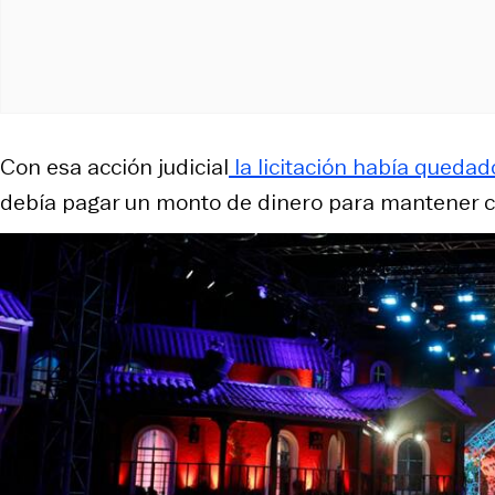
Con esa acción judicial
la licitación había queda
debía pagar un monto de dinero para mantener con