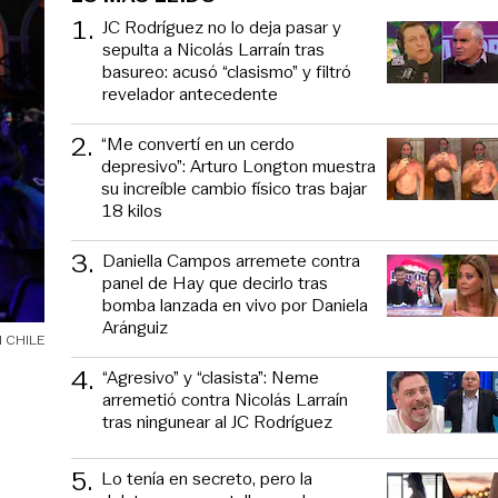
1
.
JC Rodríguez no lo deja pasar y
sepulta a Nicolás Larraín tras
basureo: acusó “clasismo” y filtró
revelador antecedente
2
.
“Me convertí en un cerdo
depresivo”: Arturo Longton muestra
su increíble cambio físico tras bajar
18 kilos
3
.
Daniella Campos arremete contra
panel de Hay que decirlo tras
bomba lanzada en vivo por Daniela
Aránguiz
 CHILE
4
.
“Agresivo” y “clasista”: Neme
arremetió contra Nicolás Larraín
tras ningunear al JC Rodríguez
5
.
Lo tenía en secreto, pero la