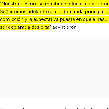
“Nuestra postura se mantiene intacta: consideramo
Seguiremos adelante con la demanda principal ant
convicción y la expectativa puesta en que el resul
ser declarada desierta”
, advirtieron.