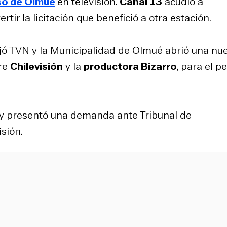
aso de Olmué
en televisión.
Canal 13
acudió a
tir la licitación que benefició a otra estación.
jó TVN y la Municipalidad de Olmué abrió una nu
tre
Chilevisión
y la
productora Bizarro
, para el p
o y presentó una demanda ante Tribunal de
isión.