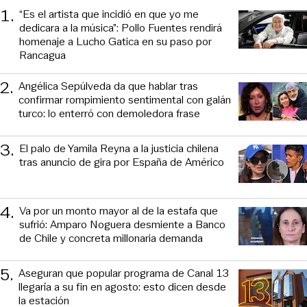
1
.
“Es el artista que incidió en que yo me
dedicara a la música”: Pollo Fuentes rendirá
homenaje a Lucho Gatica en su paso por
Rancagua
2
.
Angélica Sepúlveda da que hablar tras
confirmar rompimiento sentimental con galán
turco: lo enterró con demoledora frase
3
.
El palo de Yamila Reyna a la justicia chilena
tras anuncio de gira por España de Américo
4
.
Va por un monto mayor al de la estafa que
sufrió: Amparo Noguera desmiente a Banco
de Chile y concreta millonaria demanda
5
.
Aseguran que popular programa de Canal 13
llegaría a su fin en agosto: esto dicen desde
la estación