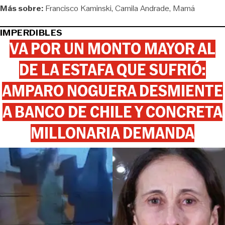
Más sobre:
Francisco Kaminski
Camila Andrade
Mamá
IMPERDIBLES
VA POR UN MONTO MAYOR AL
DE LA ESTAFA QUE SUFRIÓ:
AMPARO NOGUERA DESMIENTE
A BANCO DE CHILE Y CONCRETA
MILLONARIA DEMANDA