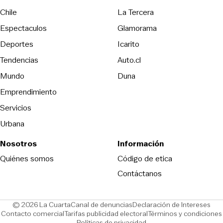
Opens in new wind
Chile
La Tercera
Espectaculos
Glamorama
Opens in new window
Deportes
Icarito
Opens in new window
Tendencias
Auto.cl
Opens in new window
Mundo
Duna
Emprendimiento
Servicios
Urbana
Nosotros
Información
Opens in new
Quiénes somos
Código de etica
Contáctanos
Opens in new window
Ope
© 2026 La Cuarta
Canal de denuncias
Declaración de Intereses
Opens in new window
Opens in new window
Contacto comercial
Tarifas publicidad electoral
Términos y condiciones
Políticas de privacidad