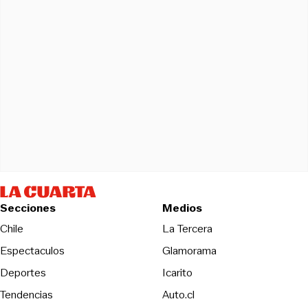
Secciones
Medios
Opens in new wind
Chile
La Tercera
Espectaculos
Glamorama
Opens in new window
Deportes
Icarito
Opens in new window
Tendencias
Auto.cl