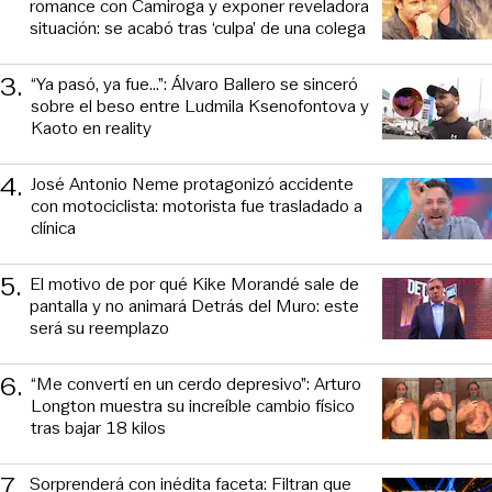
romance con Camiroga y exponer reveladora
situación: se acabó tras ‘culpa’ de una colega
3
.
“Ya pasó, ya fue...”: Álvaro Ballero se sinceró
sobre el beso entre Ludmila Ksenofontova y
Kaoto en reality
4
.
José Antonio Neme protagonizó accidente
con motociclista: motorista fue trasladado a
clínica
5
.
El motivo de por qué Kike Morandé sale de
pantalla y no animará Detrás del Muro: este
será su reemplazo
6
.
“Me convertí en un cerdo depresivo”: Arturo
Longton muestra su increíble cambio físico
tras bajar 18 kilos
7
.
Sorprenderá con inédita faceta: Filtran que