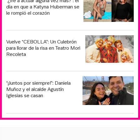
“¿Iré a actuar alguna vez más?”: el
día en que a Katyna Huberman se
le rompió el corazón
Vuelve “CEBOLLA”: Un Culebrón
para llorar de la risa en Teatro Mori
Recoleta
“¡Juntos por siempre!”: Daniela
Muñoz y el alcalde Agustín
Iglesias se casan