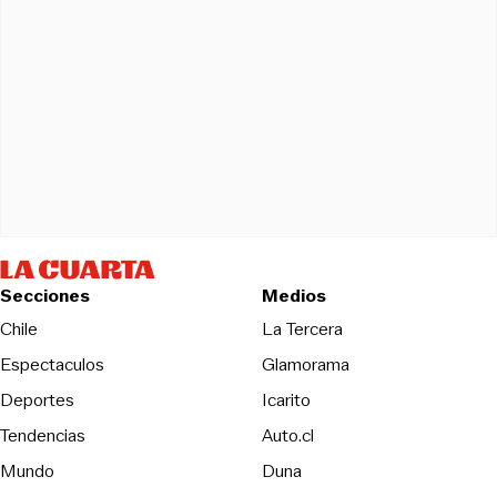
Secciones
Medios
Opens in new wind
Chile
La Tercera
Espectaculos
Glamorama
Opens in new window
Deportes
Icarito
Opens in new window
Tendencias
Auto.cl
Opens in new window
Mundo
Duna