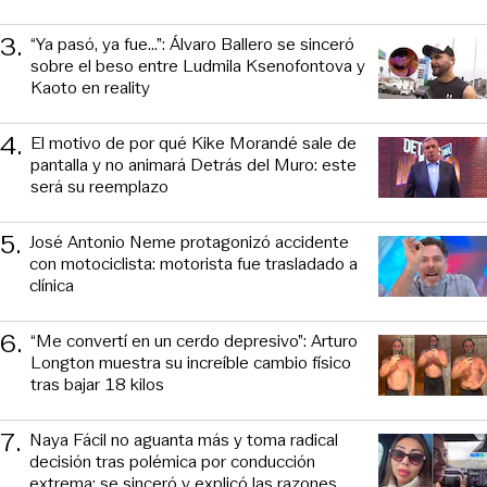
3
.
“Ya pasó, ya fue...”: Álvaro Ballero se sinceró
sobre el beso entre Ludmila Ksenofontova y
Kaoto en reality
4
.
El motivo de por qué Kike Morandé sale de
pantalla y no animará Detrás del Muro: este
será su reemplazo
5
.
José Antonio Neme protagonizó accidente
con motociclista: motorista fue trasladado a
clínica
6
.
“Me convertí en un cerdo depresivo”: Arturo
Longton muestra su increíble cambio físico
tras bajar 18 kilos
7
.
Naya Fácil no aguanta más y toma radical
decisión tras polémica por conducción
extrema: se sinceró y explicó las razones