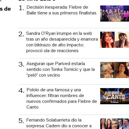
1
.
Decisión inesperada: Fiebre de
s de
Baile tiene a sus primeros finalistas
2
.
Sandra O’Ryan irrumpe en la web
tras un año desaparecida y enamora
con bikinazo de alto impacto:
provocó ola de reacciones
3
.
Aseguran que Parived estaría
sentido con Tonka Tomicic y que la
“peló” con vecino
4
.
Pololo de una famosa y una
influencer: filtran nombres de
nuevos confirmados para Fiebre de
Canto
5
.
Fernando Solabarrieta dio la
sorpresa: Cadem dio a conocer a