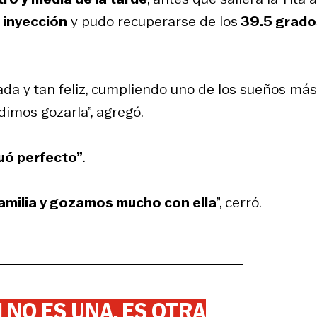
 inyección
y pudo recuperarse de los
39.5 grado
da y tan feliz, cumpliendo uno de los sueños más
dimos gozarla”, agregó.
tuó perfecto”
.
familia y gozamos mucho con ella
”, cerró.
 NO ES UNA, ES OTRA