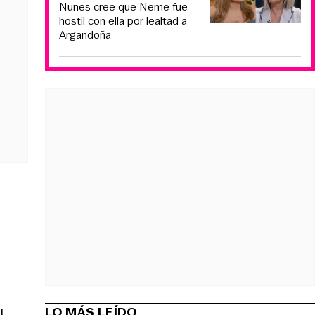
Nunes cree que Neme fue
hostil con ella por lealtad a
Argandoña
LO MÁS LEÍDO
l