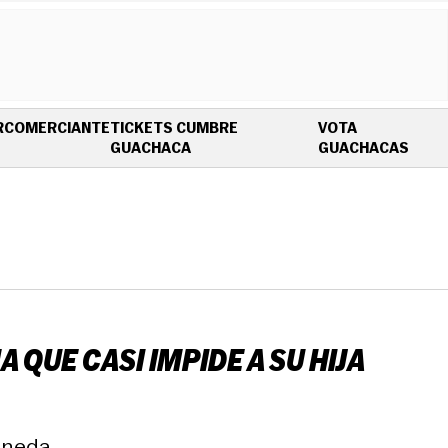
R
COMERCIANTE
TICKETS CUMBRE
VOTA
OPENS IN NEW WINDOW
OPEN
GUACHACA
GUACHACAS
QUE CASI IMPIDE A SU HIJA
aneda.