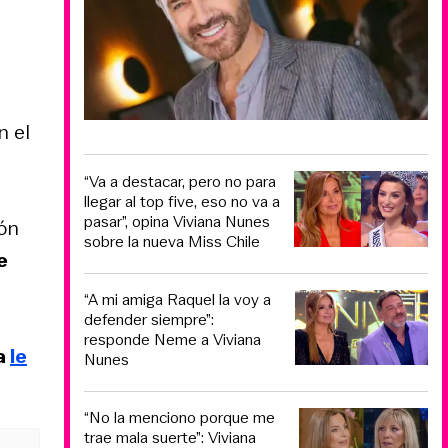
n el
“Va a destacar, pero no para
llegar al top five, eso no va a
pasar”, opina Viviana Nunes
ón
sobre la nueva Miss Chile
e
“A mi amiga Raquel la voy a
defender siempre”:
responde Neme a Viviana
ra
le
Nunes
“No la menciono porque me
trae mala suerte”: Viviana