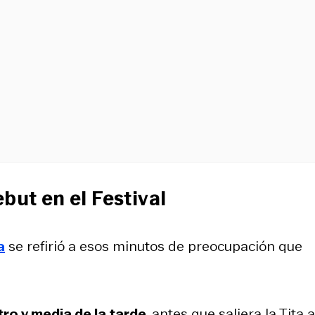
but en el Festival
a
se refirió a esos minutos de preocupación que
tro y media de la tarde
, antes que saliera la Tita a