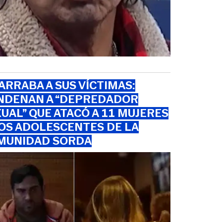
RRABA A SUS VÍCTIMAS:
NDENAN A “DEPREDADOR
UAL” QUE ATACÓ A 11 MUJERES
OS ADOLESCENTES DE LA
MUNIDAD SORDA