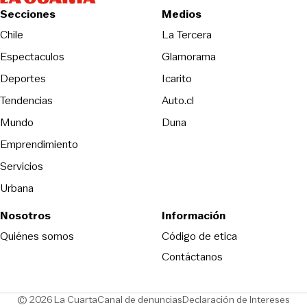
Secciones
Medios
Opens in new wind
Chile
La Tercera
Espectaculos
Glamorama
Opens in new window
Deportes
Icarito
Opens in new window
Tendencias
Auto.cl
Opens in new window
Mundo
Duna
Emprendimiento
Servicios
Urbana
Nosotros
Información
Opens in new
Quiénes somos
Código de etica
Contáctanos
Opens in new window
Ope
© 2026 La Cuarta
Canal de denuncias
Declaración de Intereses