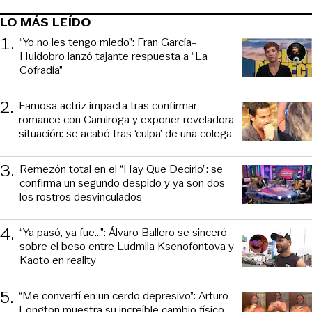
LO MÁS LEÍDO
1
.
“Yo no les tengo miedo”: Fran García-
Huidobro lanzó tajante respuesta a “La
Cofradía”
2
.
Famosa actriz impacta tras confirmar
romance con Camiroga y exponer reveladora
situación: se acabó tras ‘culpa’ de una colega
3
.
Remezón total en el “Hay Que Decirlo”: se
confirma un segundo despido y ya son dos
los rostros desvinculados
4
.
“Ya pasó, ya fue...”: Álvaro Ballero se sinceró
sobre el beso entre Ludmila Ksenofontova y
Kaoto en reality
5
.
“Me convertí en un cerdo depresivo”: Arturo
Longton muestra su increíble cambio físico