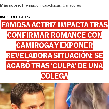
Más sobre:
Premiación
Guachacas
Ganadores
IMPERDIBLES
FAMOSA ACTRIZ IMPACTA TRAS
CONFIRMAR ROMANCE CON
CAMIROGA Y EXPONER
REVELADORA SITUACIÓN: SE
ACABÓ TRAS ‘CULPA’ DE UNA
COLEGA