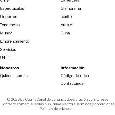
Chile
La Tercera
Espectaculos
Glamorama
Opens in new window
Deportes
Icarito
Opens in new window
Tendencias
Auto.cl
Opens in new window
Mundo
Duna
Emprendimiento
Servicios
Urbana
Nosotros
Información
Opens in new
Quiénes somos
Código de etica
Contáctanos
Opens in new window
Ope
© 2026 La Cuarta
Canal de denuncias
Declaración de Intereses
Opens in new window
Opens in new window
Contacto comercial
Tarifas publicidad electoral
Términos y condiciones
Políticas de privacidad