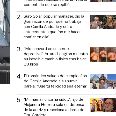
comentario que se repitió
2
.
Suro Solar, popular manager, dio la
gran razón de por qué no trabaja
con Camila Andrade y soltó
antecedentes que “no me hacen
confiar en ella”
3
.
“Me convertí en un cerdo
depresivo”: Arturo Longton muestra
su increíble cambio físico tras bajar
18 kilos
4
.
El romántico saludo de cumpleaños
de Camila Andrade a su nueva
pareja: “Que tu felicidad sea eterna”
5
.
“Mi mamá nunca ha sido...”: hijo de
Alejandra Herrera sale en defensa
de la actriz y reacciona a dardo de
Dra. Cordero