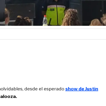
olvidables, desde el esperado
show de Justin
palooza.