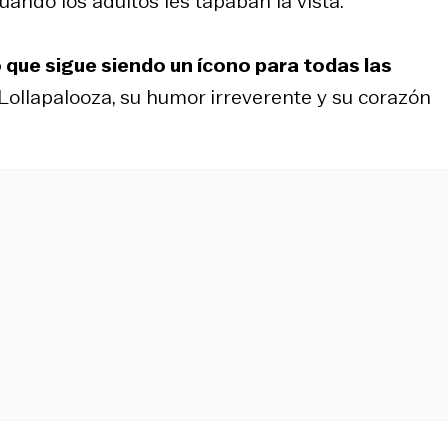
uando los adultos les tapaban la vista.
que sigue siendo un ícono para todas las
 Lollapalooza, su humor irreverente y su corazón