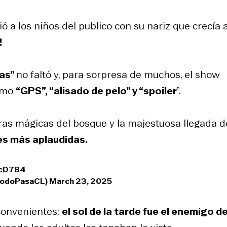
 a los niños del publico con su nariz que crecía 
!
las”
no faltó y, para sorpresa de muchos, el show
como
“GPS”, “alisado de pelo” y “spoiler
”.
uras mágicas del bosque y la majestuosa llegada d
es más aplaudidas.
OcD784
@TodoPasaCL)
March 23, 2025
nconvenientes:
el sol de la tarde fue el enemigo de