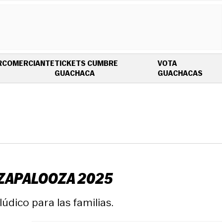
R
COMERCIANTE
TICKETS CUMBRE
VOTA
OPENS IN NEW WINDOW
OPEN
GUACHACA
GUACHACAS
DZAPALOOZA 2025
lúdico para las familias.