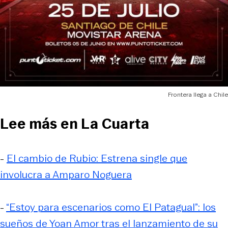
Frontera llega a Chile
Lee más en La Cuarta
-
El cambio de Rubio: Estrena single que
involucra a Amparo Noguera
-
“Estoy para escenarios como El Patagual”: los
sueños de Yoan Amor tras el lanzamiento de su