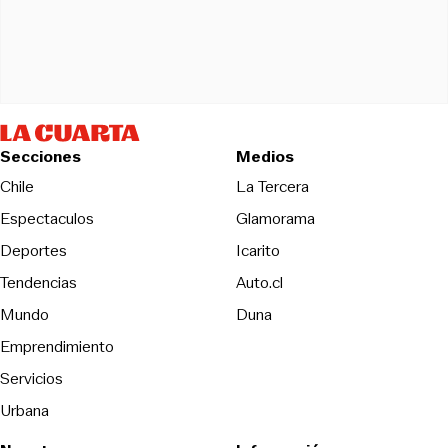
Secciones
Medios
Opens in new wind
Chile
La Tercera
Espectaculos
Glamorama
Opens in new window
Deportes
Icarito
Opens in new window
Tendencias
Auto.cl
Opens in new window
Mundo
Duna
Emprendimiento
Servicios
Urbana