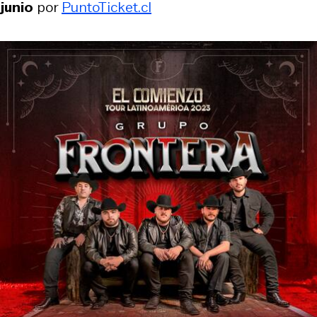
junio
por
PuntoTicket.cl