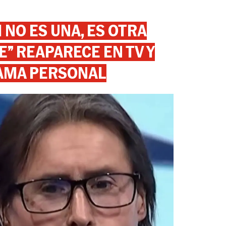
 NO ES UNA, ES OTRA
” REAPARECE EN TV Y
AMA PERSONAL