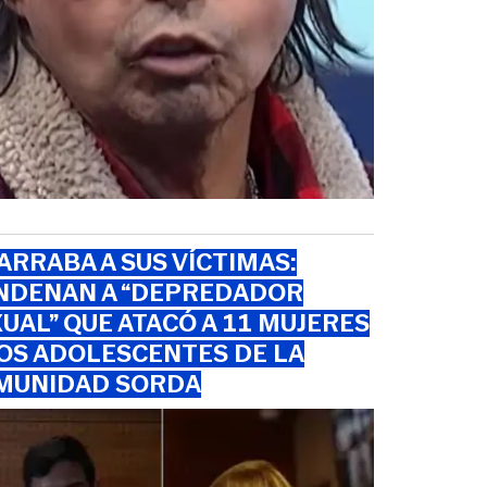
RRABA A SUS VÍCTIMAS:
NDENAN A “DEPREDADOR
UAL” QUE ATACÓ A 11 MUJERES
OS ADOLESCENTES DE LA
MUNIDAD SORDA