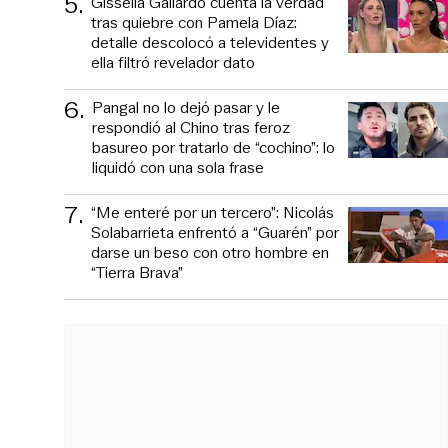
5
.
Gissella Gallardo cuenta la verdad
tras quiebre con Pamela Díaz:
detalle descolocó a televidentes y
ella filtró revelador dato
6
.
Pangal no lo dejó pasar y le
respondió al Chino tras feroz
basureo por tratarlo de “cochino”: lo
liquidó con una sola frase
7
.
“Me enteré por un tercero”: Nicolás
Solabarrieta enfrentó a “Guarén” por
darse un beso con otro hombre en
“Tierra Brava”