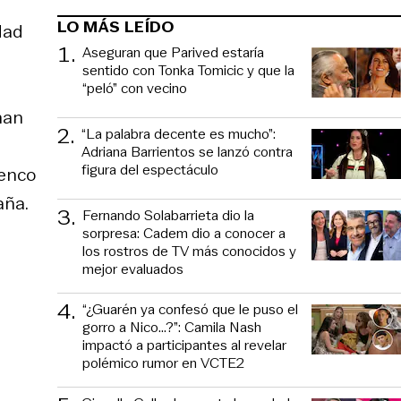
LO MÁS LEÍDO
dad
1
.
Aseguran que Parived estaría
sentido con Tonka Tomicic y que la
“peló” con vecino
nan
2
.
“La palabra decente es mucho”:
Adriana Barrientos se lanzó contra
figura del espectáculo
lenco
aña.
3
.
Fernando Solabarrieta dio la
sorpresa: Cadem dio a conocer a
los rostros de TV más conocidos y
mejor evaluados
4
.
“¿Guarén ya confesó que le puso el
gorro a Nico…?”: Camila Nash
impactó a participantes al revelar
polémico rumor en VCTE2