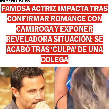
IMPERDIBLES
FAMOSA ACTRIZ IMPACTA TRAS
CONFIRMAR ROMANCE CON
CAMIROGA Y EXPONER
REVELADORA SITUACIÓN: SE
ACABÓ TRAS ‘CULPA’ DE UNA
COLEGA