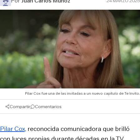
Por
Juan Carlos Muñoz
24 MARZO 2025
Pilar Cox fue una de las invitadas a un nuevo capítulo de Te Invito.
Compartir
Comentarios
Pilar Cox,
reconocida comunicadora que brilló
con luces propias durante décadas en la TV