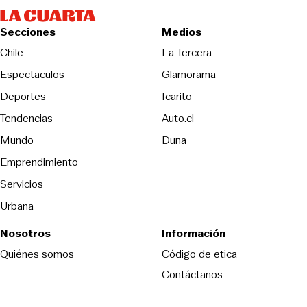
Secciones
Medios
Opens in new wind
Chile
La Tercera
Espectaculos
Glamorama
Opens in new window
Deportes
Icarito
Opens in new window
Tendencias
Auto.cl
Opens in new window
Mundo
Duna
Emprendimiento
Servicios
Urbana
Nosotros
Información
Opens in new
Quiénes somos
Código de etica
Contáctanos