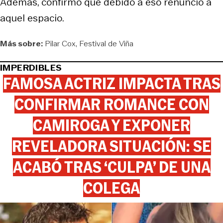
Además, confirmó que debido a eso renunció a
aquel espacio.
Más sobre:
Pilar Cox
Festival de Viña
IMPERDIBLES
FAMOSA ACTRIZ IMPACTA TRAS
CONFIRMAR ROMANCE CON
CAMIROGA Y EXPONER
REVELADORA SITUACIÓN: SE
ACABÓ TRAS ‘CULPA’ DE UNA
COLEGA