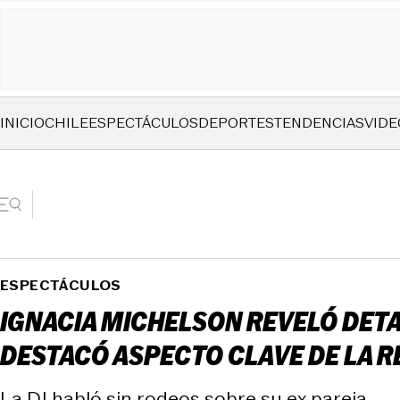
INICIO
CHILE
ESPECTÁCULOS
DEPORTES
TENDENCIAS
VIDE
ESPECTÁCULOS
IGNACIA MICHELSON REVELÓ DET
DESTACÓ ASPECTO CLAVE DE LA R
La DJ habló sin rodeos sobre su ex pareja.