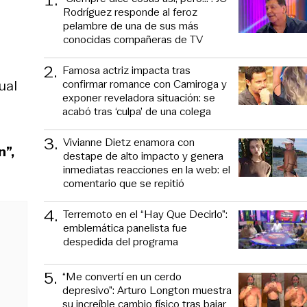
Rodríguez responde al feroz
pelambre de una de sus más
conocidas compañeras de TV
2
.
Famosa actriz impacta tras
confirmar romance con Camiroga y
tual
exponer reveladora situación: se
acabó tras ‘culpa’ de una colega
3
.
Vivianne Dietz enamora con
n”,
destape de alto impacto y genera
inmediatas reacciones en la web: el
comentario que se repitió
4
.
Terremoto en el “Hay Que Decirlo”:
emblemática panelista fue
despedida del programa
5
.
“Me convertí en un cerdo
depresivo”: Arturo Longton muestra
su increíble cambio físico tras bajar