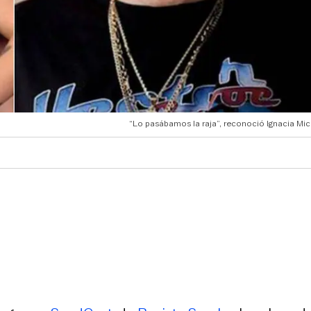
“Lo pasábamos la raja”, reconoció Ignacia Mic