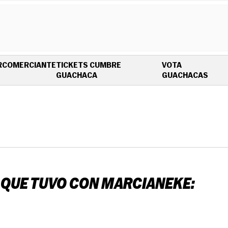
R
COMERCIANTE
TICKETS CUMBRE
VOTA
OPENS IN NEW WINDOW
OPEN
GUACHACA
GUACHACAS
 QUE TUVO CON MARCIANEKE: