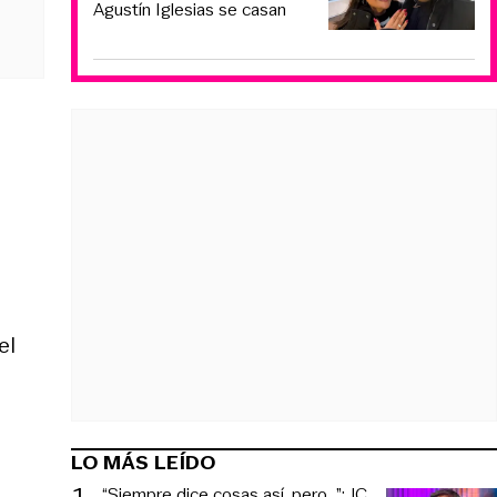
Agustín Iglesias se casan
el
LO MÁS LEÍDO
1
.
“Siempre dice cosas así, pero...”: JC