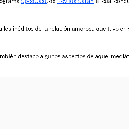
programa
SpodCast
, de
Revista Sarah
, el cual cond
talles inéditos de la relación amorosa que tuvo en
 también destacó algunos aspectos de aquel mediát