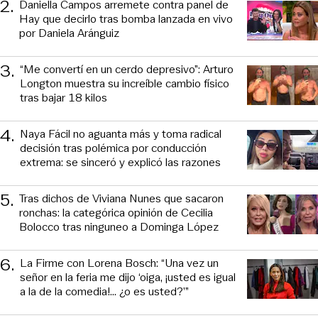
2
.
Daniella Campos arremete contra panel de
Hay que decirlo tras bomba lanzada en vivo
por Daniela Aránguiz
3
.
“Me convertí en un cerdo depresivo”: Arturo
Longton muestra su increíble cambio físico
tras bajar 18 kilos
4
.
Naya Fácil no aguanta más y toma radical
decisión tras polémica por conducción
extrema: se sinceró y explicó las razones
5
.
Tras dichos de Viviana Nunes que sacaron
ronchas: la categórica opinión de Cecilia
Bolocco tras ninguneo a Dominga López
6
.
La Firme con Lorena Bosch: “Una vez un
señor en la feria me dijo ‘oiga, ¡usted es igual
a la de la comedia!... ¿o es usted?’”