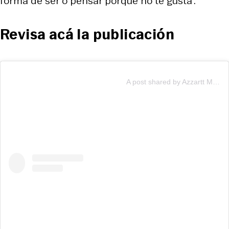
forma de ser o pensar porque no te gusta”.
Revisa acá la publicación
A post shared by Azzartt Maveth (@azzarttmavetha)