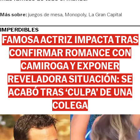
Más sobre:
juegos de mesa
Monopoly
La Gran Capital
IMPERDIBLES
FAMOSA ACTRIZ IMPACTA TRAS
CONFIRMAR ROMANCE CON
CAMIROGA Y EXPONER
REVELADORA SITUACIÓN: SE
ACABÓ TRAS ‘CULPA’ DE UNA
COLEGA