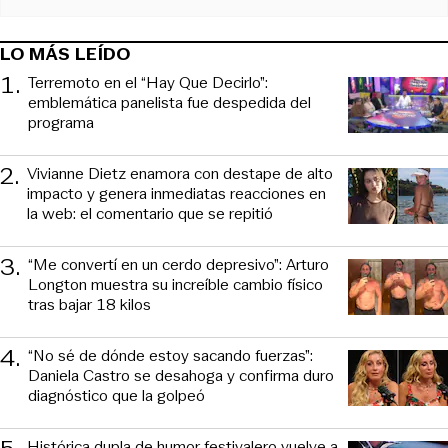
LO MÁS LEÍDO
1
.
Terremoto en el “Hay Que Decirlo”:
emblemática panelista fue despedida del
programa
2
.
Vivianne Dietz enamora con destape de alto
impacto y genera inmediatas reacciones en
la web: el comentario que se repitió
3
.
“Me convertí en un cerdo depresivo”: Arturo
Longton muestra su increíble cambio físico
tras bajar 18 kilos
4
.
“No sé de dónde estoy sacando fuerzas”:
Daniela Castro se desahoga y confirma duro
diagnóstico que la golpeó
Histórica dupla de humor festivalero vuelve a