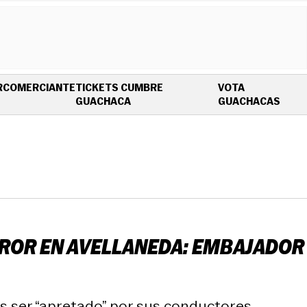
R
COMERCIANTE
TICKETS CUMBRE
VOTA
OPENS IN NEW WINDOW
OPEN
GUACHACA
GUACHACAS
RROR EN AVELLANEDA: EMBAJADOR
 ser “apretado” por sus conductores.