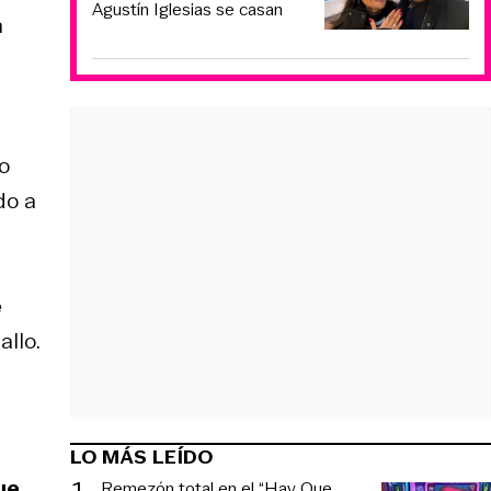
Agustín Iglesias se casan
n
lo
do a
e
allo.
LO MÁS LEÍDO
1
.
ue
Remezón total en el “Hay Que