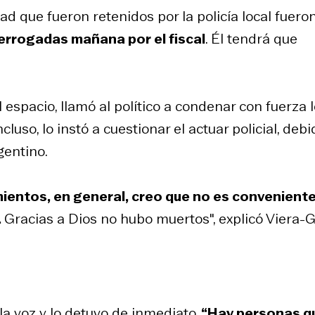
 que fueron retenidos por la policía local fuero
terrogadas mañana por el fiscal
. Él tendrá que
 espacio, llamó al político a condenar con fuerza 
luso, lo instó a cuestionar el actuar policial, debi
gentino.
ientos, en general, creo que no es convenient
.
Gracias a Dios no hubo muertos", explicó Viera-G
a voz y lo detuvo de inmediato.
“Hay personas q