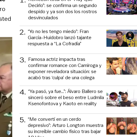
Decirlo”: se confirma un segundo
ro
despido y ya son dos los rostros
desvinculados
usted
2
.
“Yo no les tengo miedo”: Fran
García-Huidobro lanzó tajante
respuesta a “La Cofradía”
3
.
Famosa actriz impacta tras
confirmar romance con Camiroga y
exponer reveladora situación: se
acabó tras ‘culpa’ de una colega
4
.
“Ya pasó, ya fue...”: Álvaro Ballero se
sinceró sobre el beso entre Ludmila
Ksenofontova y Kaoto en reality
5
.
“Me convertí en un cerdo
depresivo”: Arturo Longton muestra
su increíble cambio físico tras bajar