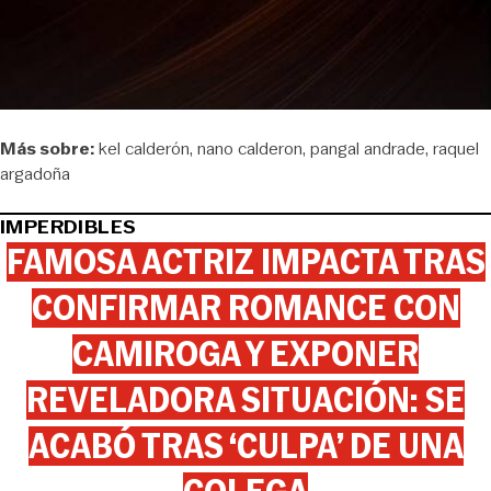
Más sobre:
kel calderón
nano calderon
pangal andrade
raquel
argadoña
IMPERDIBLES
FAMOSA ACTRIZ IMPACTA TRAS
CONFIRMAR ROMANCE CON
CAMIROGA Y EXPONER
REVELADORA SITUACIÓN: SE
ACABÓ TRAS ‘CULPA’ DE UNA