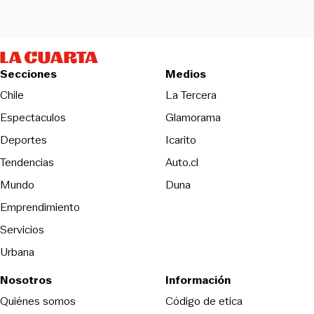
Secciones
Medios
Opens in new wind
Chile
La Tercera
Espectaculos
Glamorama
Opens in new window
Deportes
Icarito
Opens in new window
Tendencias
Auto.cl
Opens in new window
Mundo
Duna
Emprendimiento
Servicios
Urbana
Nosotros
Información
Opens in new
Quiénes somos
Código de etica