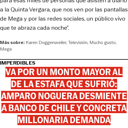
para esas miles de personas que asisten a diario
a la Quinta Vergara, que nos ven por las pantallas
de Mega y por las redes sociales, un público vivo
que te abraza cada noche”.
Más sobre:
Karen Doggenweiler
Televisión
Mucho gusto
Mega
IMPERDIBLES
VA POR UN MONTO MAYOR AL
DE LA ESTAFA QUE SUFRIÓ:
AMPARO NOGUERA DESMIENTE
A BANCO DE CHILE Y CONCRETA
MILLONARIA DEMANDA