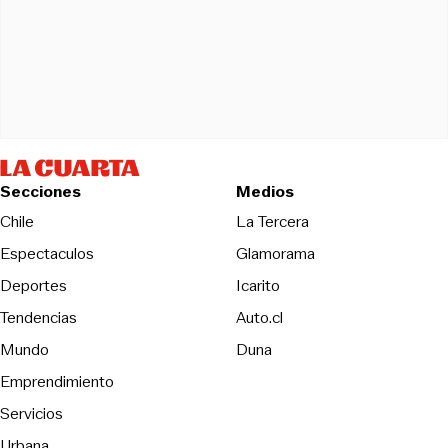
Secciones
Medios
Opens in new wind
Chile
La Tercera
Espectaculos
Glamorama
Opens in new window
Deportes
Icarito
Opens in new window
Tendencias
Auto.cl
Opens in new window
Mundo
Duna
Emprendimiento
Servicios
Urbana