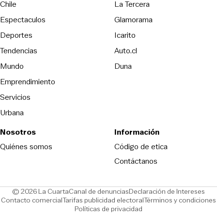
Opens in new wind
Chile
La Tercera
Espectaculos
Glamorama
Opens in new window
Deportes
Icarito
Opens in new window
Tendencias
Auto.cl
Opens in new window
Mundo
Duna
Emprendimiento
Servicios
Urbana
Nosotros
Información
Opens in new
Quiénes somos
Código de etica
Contáctanos
Opens in new window
Ope
© 2026 La Cuarta
Canal de denuncias
Declaración de Intereses
Opens in new window
Opens in new window
Contacto comercial
Tarifas publicidad electoral
Términos y condiciones
Políticas de privacidad