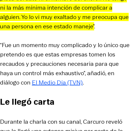
ni la más mínima intención de complicar a
alguien. Yo lo vi muy exaltado y me preocupa que
una persona en ese estado maneje”
.
“Fue un momento muy complicado y lo único que
pretendo es que estas empresas tomen los
recaudos y precauciones necesaria para que
haya un control más exhaustivo”, añadió, en
diálogo con
El Medio Día (TVN)
.
Le llegó carta
Durante la charla con su canal, Carcuro reveló
que le llegó una extensa misiva por parte de la