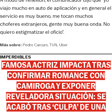
viajo mucho en auto de aplicación y en general el
servicio es muy bueno, me tocan muchos
choferes extranjeros, gente muy buena onda. No
quiero estigmatizar el oficio”.
Más sobre:
Pedro Carcuro
TVN
Uber
IMPERDIBLES
FAMOSA ACTRIZ IMPACTA TRAS
CONFIRMAR ROMANCE CON
CAMIROGA Y EXPONER
REVELADORA SITUACIÓN: SE
ACABÓ TRAS ‘CULPA’ DE UNA