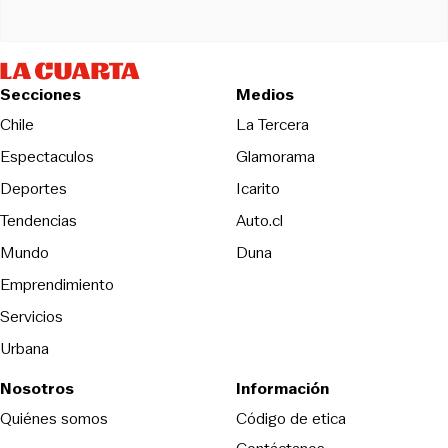
Secciones
Medios
Opens in new wind
Chile
La Tercera
Espectaculos
Glamorama
Opens in new window
Deportes
Icarito
Opens in new window
Tendencias
Auto.cl
Opens in new window
Mundo
Duna
Emprendimiento
Servicios
Urbana
Nosotros
Información
Opens in new
Quiénes somos
Código de etica