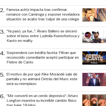
2
.
Famosa actriz impacta tras confirmar
romance con Camiroga y exponer reveladora
situación: se acabó tras ‘culpa’ de una colega
3
.
“Ya pasó, ya fue...”: Álvaro Ballero se sinceró
sobre el beso entre Ludmila Ksenofontova y
Kaoto en reality
4
.
Sorprenderá con inédita faceta: Filtran que
reconocido comediante aceptó participar en
Fiebre de Canto
5
.
El motivo de por qué Kike Morandé sale de
pantalla y no animará Detrás del Muro: este
será su reemplazo
6
.
“Me convertí en un cerdo depresivo”: Arturo
Longton muestra su increíble cambio físico
tras bajar 18 kilos