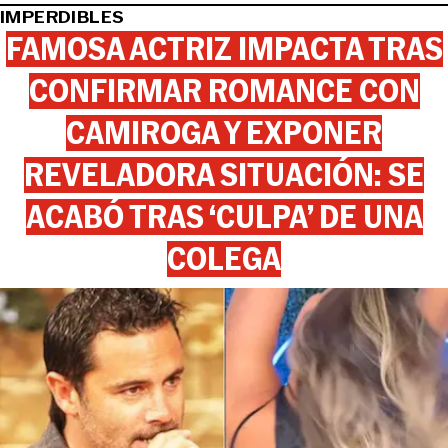
IMPERDIBLES
FAMOSA ACTRIZ IMPACTA TRAS
CONFIRMAR ROMANCE CON
CAMIROGA Y EXPONER
REVELADORA SITUACIÓN: SE
ACABÓ TRAS ‘CULPA’ DE UNA
COLEGA