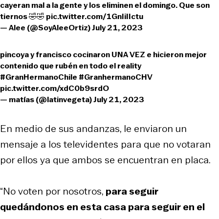
cayeran mal a la gente y los eliminen el domingo. Que son
tiernos 🤣🤣
pic.twitter.com/1GnIiIIctu
— Alee (@SoyAleeOrtiz)
July 21, 2023
pincoya y francisco cocinaron UNA VEZ e hicieron mejor
contenido que rubén en todo el reality
#GranHermanoChile
#GranhermanoCHV
pic.twitter.com/xdC0b9srdO
— matías (@latinvegeta)
July 21, 2023
En medio de sus andanzas, le enviaron un
mensaje a los televidentes para que no votaran
por ellos ya que ambos se encuentran en placa.
“No voten por nosotros,
para seguir
quedándonos en esta casa para seguir en el