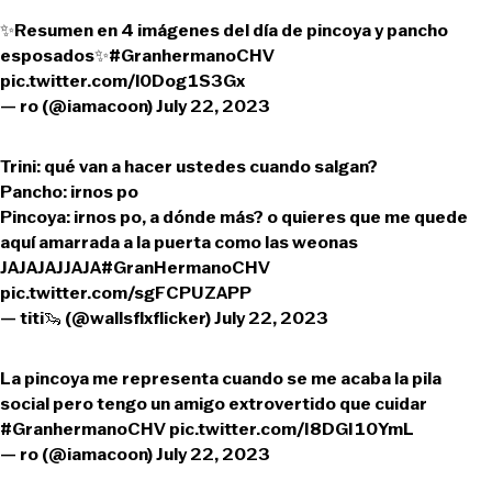
✨Resumen en 4 imágenes del día de pincoya y pancho
esposados✨
#GranhermanoCHV
pic.twitter.com/l0Dog1S3Gx
— ro (@iamacoon)
July 22, 2023
Trini: qué van a hacer ustedes cuando salgan?
Pancho: irnos po
Pincoya: irnos po, a dónde más? o quieres que me quede
aquí amarrada a la puerta como las weonas
JAJAJAJJAJA
#GranHermanoCHV
pic.twitter.com/sgFCPUZAPP
— titi🦦 (@wallsflxflicker)
July 22, 2023
La pincoya me representa cuando se me acaba la pila
social pero tengo un amigo extrovertido que cuidar
#GranhermanoCHV
pic.twitter.com/I8DGI10YmL
— ro (@iamacoon)
July 22, 2023