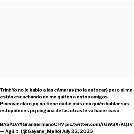
Trini: Yo no le hablo a las cámaras (no la enfocan) pero si me
están escuchando no me quiten a estos amigos
Pincoya: claro pq no tiene nadie más con quién hablar sus
estupideces pq ninguna de las otras le va hacer caso
BASADA
#GranhermanoCHV
pic.twitter.com/rGW3XrKQJV
— Agú 🌷 (@Gayane_Mello)
July 22, 2023