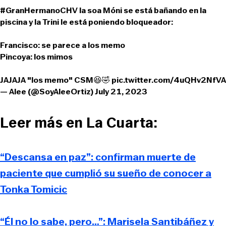
#GranHermanoCHV
la soa Móni se está bañando en la
piscina y la Trini le está poniendo bloqueador:
Francisco: se parece a los memo
Pincoya: los mimos
JAJAJA "los memo" CSM😆🤣
pic.twitter.com/4uQHv2NfVA
— Alee (@SoyAleeOrtiz)
July 21, 2023
Leer más en La Cuarta:
“Descansa en paz”: confirman muerte de
paciente que cumplió su sueño de conocer a
Tonka Tomicic
“Él no lo sabe, pero…”: Marisela Santibáñez y