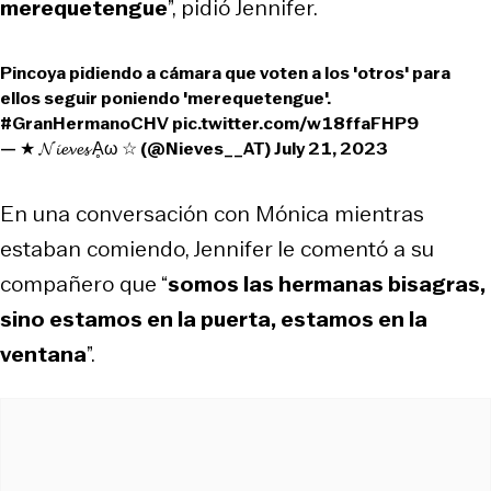
merequetengue
”, pidió Jennifer.
Pincoya pidiendo a cámara que voten a los 'otros' para
ellos seguir poniendo 'merequetengue'.
#GranHermanoCHV
pic.twitter.com/w18ffaFHP9
— ★ 𝓝𝓲𝓮𝓿𝓮𝓼 Ḁω ☆ (@Nieves__AT)
July 21, 2023
En una conversación con Mónica mientras
estaban comiendo, Jennifer le comentó a su
compañero que “
somos las hermanas bisagras,
sino estamos en la puerta, estamos en la
ventana
”.