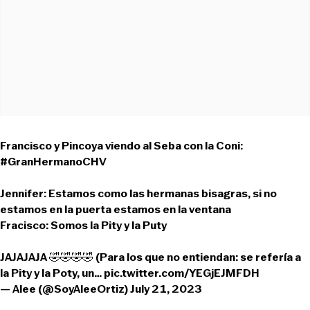
Francisco y Pincoya viendo al Seba con la Coni:
#GranHermanoCHV
Jennifer: Estamos como las hermanas bisagras, si no
estamos en la puerta estamos en la ventana
Fracisco: Somos la Pity y la Puty
JAJAJAJA 🤣🤣🤣🤣 (Para los que no entiendan: se refería a
la Pity y la Poty, un…
pic.twitter.com/YEGjEJMFDH
— Alee (@SoyAleeOrtiz)
July 21, 2023