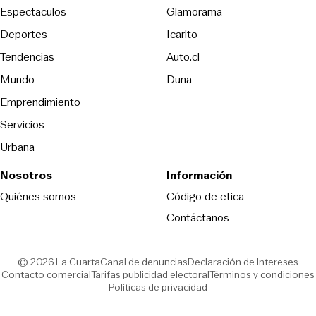
Espectaculos
Glamorama
Opens in new window
Deportes
Icarito
Opens in new window
Tendencias
Auto.cl
Opens in new window
Mundo
Duna
Emprendimiento
Servicios
Urbana
Nosotros
Información
Opens in new
Quiénes somos
Código de etica
Contáctanos
Opens in new window
Ope
© 2026 La Cuarta
Canal de denuncias
Declaración de Intereses
Opens in new window
Opens in new window
Contacto comercial
Tarifas publicidad electoral
Términos y condiciones
Políticas de privacidad