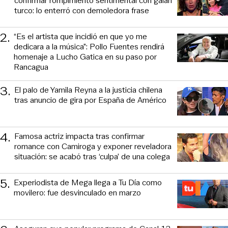
confirmar rompimiento sentimental con galán
turco: lo enterró con demoledora frase
2
.
“Es el artista que incidió en que yo me
dedicara a la música”: Pollo Fuentes rendirá
homenaje a Lucho Gatica en su paso por
Rancagua
3
.
El palo de Yamila Reyna a la justicia chilena
tras anuncio de gira por España de Américo
4
.
Famosa actriz impacta tras confirmar
romance con Camiroga y exponer reveladora
situación: se acabó tras ‘culpa’ de una colega
5
.
Experiodista de Mega llega a Tu Día como
movilero: fue desvinculado en marzo