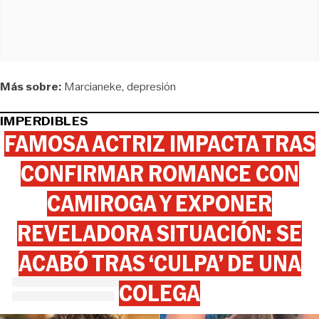
Más sobre:
Marcianeke
depresión
IMPERDIBLES
FAMOSA ACTRIZ IMPACTA TRAS
CONFIRMAR ROMANCE CON
CAMIROGA Y EXPONER
REVELADORA SITUACIÓN: SE
ACABÓ TRAS ‘CULPA’ DE UNA
COLEGA