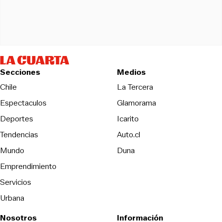
Secciones
Medios
Opens in new wind
Chile
La Tercera
Espectaculos
Glamorama
Opens in new window
Deportes
Icarito
Opens in new window
Tendencias
Auto.cl
Opens in new window
Mundo
Duna
Emprendimiento
Servicios
Urbana
Nosotros
Información