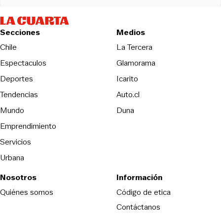
Secciones
Medios
Opens in new wind
Chile
La Tercera
Espectaculos
Glamorama
Opens in new window
Deportes
Icarito
Opens in new window
Tendencias
Auto.cl
Opens in new window
Mundo
Duna
Emprendimiento
Servicios
Urbana
Nosotros
Información
Opens in new
Quiénes somos
Código de etica
Contáctanos