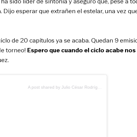
ha sido líder de sintonía y aseguró que, pese a to
 Dijo esperar que extrañen el estelar, una vez qu
 ciclo de 20 capítulos ya se acaba. Quedan 9 emis
de torneo!
Espero que cuando el ciclo acabe nos
uez.
A post shared by Julio César Rodríguez (@jcrodriguezoriginal)