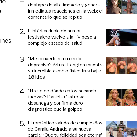
do,
destape de alto impacto y genera
e
inmediatas reacciones en la web: el
comentario que se repitió
2
.
Histórica dupla de humor
festivalero vuelve a la TV pese a
iones
complejo estado de salud
3
.
“Me convertí en un cerdo
depresivo”: Arturo Longton muestra
su increíble cambio físico tras bajar
18 kilos
4
.
“No sé de dónde estoy sacando
fuerzas”: Daniela Castro se
desahoga y confirma duro
diagnóstico que la golpeó
5
.
El romántico saludo de cumpleaños
de Camila Andrade a su nueva
pareja: “Que tu felicidad sea eterna”