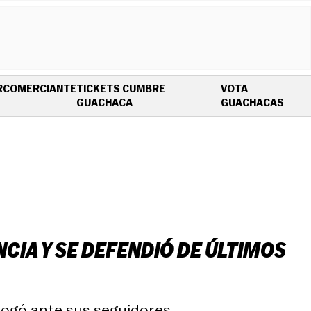
R
COMERCIANTE
TICKETS CUMBRE
VOTA
OPENS IN NEW WINDOW
OPEN
GUACHACA
GUACHACAS
NCIA Y SE DEFENDIÓ DE ÚLTIMOS
ahogó ante sus seguidores.