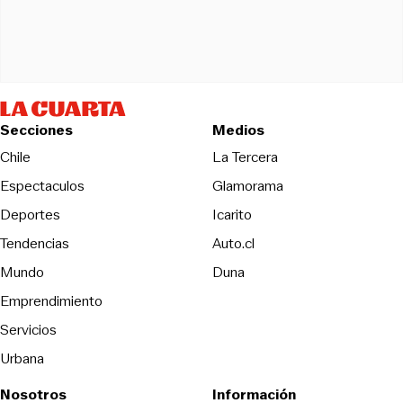
Secciones
Medios
Opens in new wind
Chile
La Tercera
Espectaculos
Glamorama
Opens in new window
Deportes
Icarito
Opens in new window
Tendencias
Auto.cl
Opens in new window
Mundo
Duna
Emprendimiento
Servicios
Urbana
Nosotros
Información