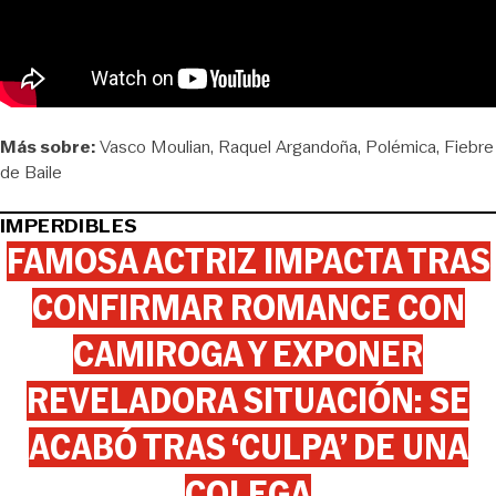
Más sobre:
Vasco Moulian
Raquel Argandoña
Polémica
Fiebre
de Baile
IMPERDIBLES
FAMOSA ACTRIZ IMPACTA TRAS
CONFIRMAR ROMANCE CON
CAMIROGA Y EXPONER
REVELADORA SITUACIÓN: SE
ACABÓ TRAS ‘CULPA’ DE UNA
COLEGA