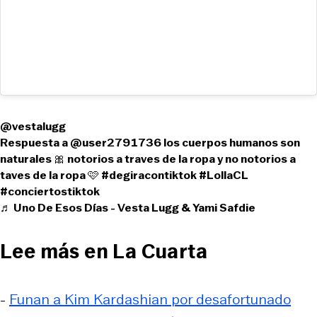
@vestalugg
Respuesta a @user2791736 los cuerpos humanos son
naturales 🎀 notorios a traves de la ropa y no notorios a
taves de la ropa 🩷
#degiracontiktok
#LollaCL
#conciertostiktok
♬ Uno De Esos Días - Vesta Lugg & Yami Safdie
Lee más en La Cuarta
-
Funan a Kim Kardashian por desafortunado