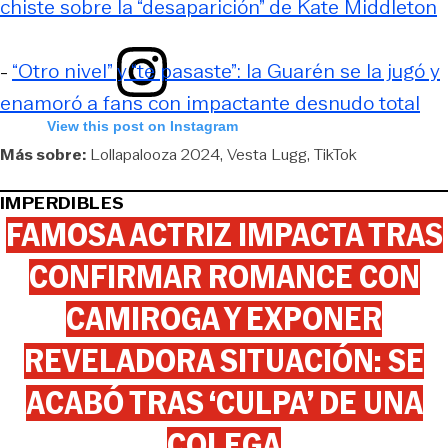
chiste sobre la “desaparición” de Kate Middleton
-
“Otro nivel” y “te pasaste”: la Guarén se la jugó y
enamoró a fans con impactante desnudo total
View this post on Instagram
Más sobre:
Lollapalooza 2024
Vesta Lugg
TikTok
IMPERDIBLES
FAMOSA ACTRIZ IMPACTA TRAS
CONFIRMAR ROMANCE CON
CAMIROGA Y EXPONER
REVELADORA SITUACIÓN: SE
ACABÓ TRAS ‘CULPA’ DE UNA
COLEGA