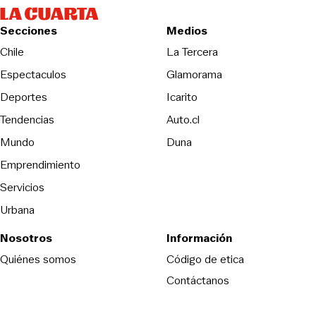
Secciones
Medios
Opens in new wind
Chile
La Tercera
Espectaculos
Glamorama
Opens in new window
Deportes
Icarito
Opens in new window
Tendencias
Auto.cl
Opens in new window
Mundo
Duna
Emprendimiento
Servicios
Urbana
Nosotros
Información
Opens in new
Quiénes somos
Código de etica
Contáctanos