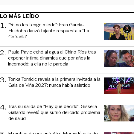
LO MÁS LEÍDO
1
.
“Yo no les tengo miedo”: Fran García-
Huidobro lanzó tajante respuesta a “La
Cofradía”
2
.
Paula Pavic echó al agua al Chino Ríos tras
exponer íntima dinámica que por años la
incomodó: a ella no le parecía
3
.
Tonka Tomicic revela a la primera invitada a la
Gala de Viña 2027: nunca había asistido
4
.
Tras su salida de “Hay que decirlo”: Gissella
Gallardo reveló que sufrió delicado problema
de salud
El motivo de por qué Kike Morandé sale de