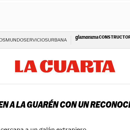
CONSTRUCTO
OS
MUNDO
SERVICIOS
URBANA
N A LA GUARÉN CON UN RECONOCI
y cercana a un galán extranjero.