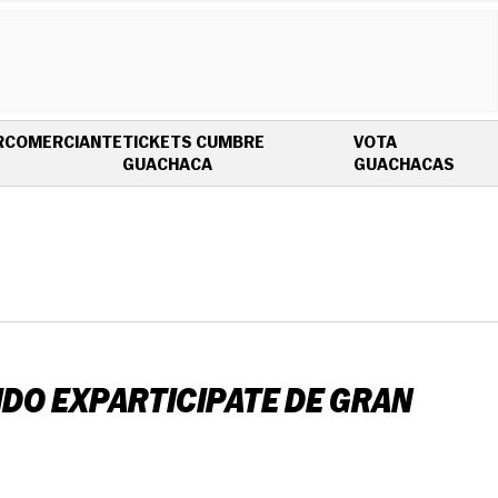
R
COMERCIANTE
TICKETS CUMBRE
VOTA
OPENS IN NEW WINDOW
OPEN
GUACHACA
GUACHACAS
DO EXPARTICIPATE DE GRAN