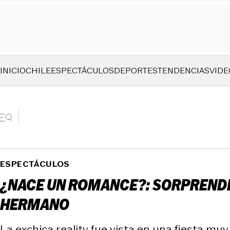
INICIO
CHILE
ESPECTÁCULOS
DEPORTES
TENDENCIAS
VIDE
ESPECTÁCULOS
¿NACE UN ROMANCE?: SORPRENDE
HERMANO
La exchica reality fue vista en una fiesta mu