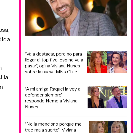
osa,
dida
“Va a destacar, pero no para
llegar al top five, eso no va a
pasar”, opina Viviana Nunes
n
sobre la nueva Miss Chile
ilia
én
“A mi amiga Raquel la voy a
defender siempre”:
responde Neme a Viviana
Nunes
“No la menciono porque me
trae mala suerte”: Viviana