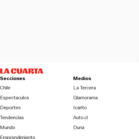
Secciones
Medios
Opens in new wind
Chile
La Tercera
Espectaculos
Glamorama
Opens in new window
Deportes
Icarito
Opens in new window
Tendencias
Auto.cl
Opens in new window
Mundo
Duna
Emprendimiento