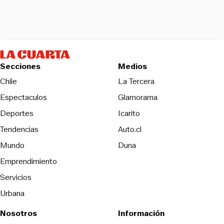
Secciones
Medios
Opens in new wind
Chile
La Tercera
Espectaculos
Glamorama
Opens in new window
Deportes
Icarito
Opens in new window
Tendencias
Auto.cl
Opens in new window
Mundo
Duna
Emprendimiento
Servicios
Urbana
Nosotros
Información