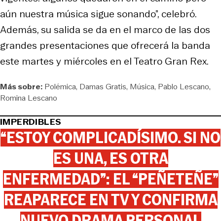
aún nuestra música sigue sonando”, celebró.
Además, su salida se da en el marco de las dos
grandes presentaciones que ofrecerá la banda
este martes y miércoles en el Teatro Gran Rex.
Más sobre:
Polémica
Damas Gratis
Música
Pablo Lescano
Romina Lescano
IMPERDIBLES
“ESTOY COMPLICADÍSIMO. SI NO
ES UNA, ES OTRA
ENFERMEDAD”: EL “PEÑETEÑE”
REAPARECE EN TV Y CONFIRMA
NUEVO DRAMA PERSONAL