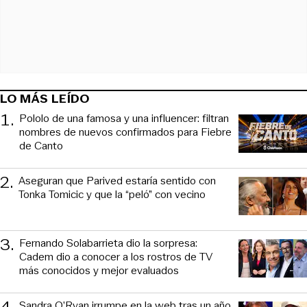
LO MÁS LEÍDO
1
.
Pololo de una famosa y una influencer: filtran
nombres de nuevos confirmados para Fiebre
de Canto
2
.
Aseguran que Parived estaría sentido con
Tonka Tomicic y que la “peló” con vecino
3
.
Fernando Solabarrieta dio la sorpresa:
Cadem dio a conocer a los rostros de TV
más conocidos y mejor evaluados
4
.
Sandra O’Ryan irrumpe en la web tras un año