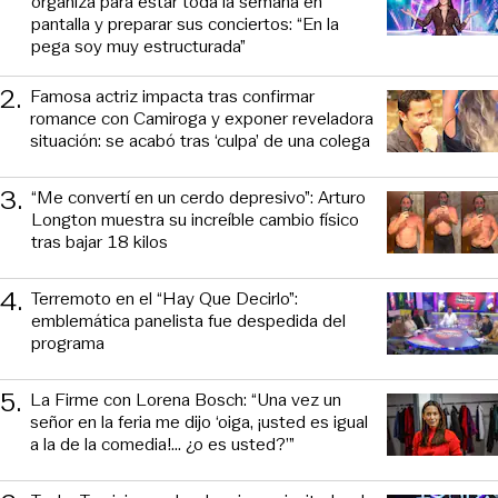
organiza para estar toda la semana en
pantalla y preparar sus conciertos: “En la
pega soy muy estructurada”
2
.
Famosa actriz impacta tras confirmar
romance con Camiroga y exponer reveladora
situación: se acabó tras ‘culpa’ de una colega
3
.
“Me convertí en un cerdo depresivo”: Arturo
Longton muestra su increíble cambio físico
tras bajar 18 kilos
4
.
Terremoto en el “Hay Que Decirlo”:
emblemática panelista fue despedida del
programa
5
.
La Firme con Lorena Bosch: “Una vez un
señor en la feria me dijo ‘oiga, ¡usted es igual
a la de la comedia!... ¿o es usted?’”