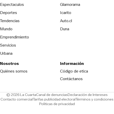
Espectaculos
Glamorama
Opens in new window
Deportes
Icarito
Opens in new window
Tendencias
Auto.cl
Opens in new window
Mundo
Duna
Emprendimiento
Servicios
Urbana
Nosotros
Información
Opens in new
Quiénes somos
Código de etica
Contáctanos
Opens in new window
Ope
© 2026 La Cuarta
Canal de denuncias
Declaración de Intereses
Opens in new window
Opens in new window
Contacto comercial
Tarifas publicidad electoral
Términos y condiciones
Políticas de privacidad