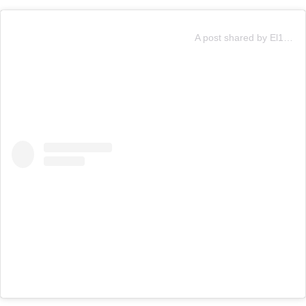
A post shared by El13 (@canal13cl)