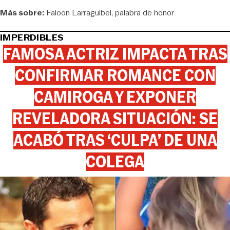
Más sobre:
Faloon Larraguibel
palabra de honor
IMPERDIBLES
FAMOSA ACTRIZ IMPACTA TRAS
CONFIRMAR ROMANCE CON
CAMIROGA Y EXPONER
REVELADORA SITUACIÓN: SE
ACABÓ TRAS ‘CULPA’ DE UNA
COLEGA
View this post on Instagram