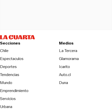
Secciones
Medios
Opens in new wind
Chile
La Tercera
Espectaculos
Glamorama
Opens in new window
Deportes
Icarito
Opens in new window
Tendencias
Auto.cl
Opens in new window
Mundo
Duna
Emprendimiento
Servicios
Urbana