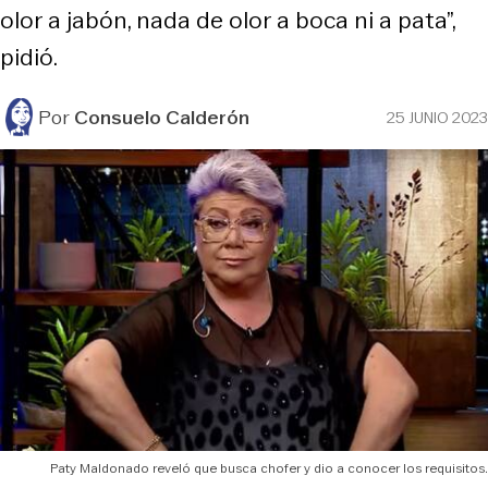
olor a jabón, nada de olor a boca ni a pata”,
pidió.
Por
Consuelo Calderón
25 JUNIO 2023
Paty Maldonado reveló que busca chofer y dio a conocer los requisitos.