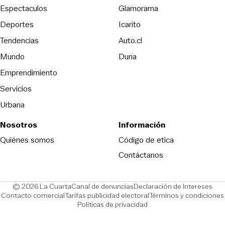
Espectaculos
Glamorama
Opens in new window
Deportes
Icarito
Opens in new window
Tendencias
Auto.cl
Opens in new window
Mundo
Duna
Emprendimiento
Servicios
Urbana
Nosotros
Información
Opens in new
Quiénes somos
Código de etica
Contáctanos
Opens in new window
Ope
© 2026 La Cuarta
Canal de denuncias
Declaración de Intereses
Opens in new window
Opens in new window
Contacto comercial
Tarifas publicidad electoral
Términos y condiciones
Políticas de privacidad