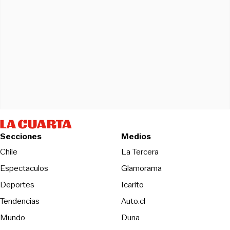
Secciones
Medios
Opens in new wind
Chile
La Tercera
Espectaculos
Glamorama
Opens in new window
Deportes
Icarito
Opens in new window
Tendencias
Auto.cl
Opens in new window
Mundo
Duna