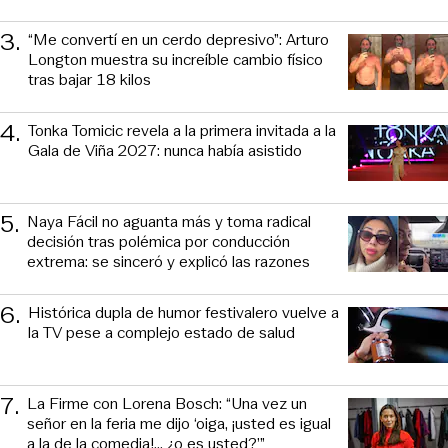
3
.
“Me convertí en un cerdo depresivo”: Arturo
Longton muestra su increíble cambio físico
tras bajar 18 kilos
4
.
Tonka Tomicic revela a la primera invitada a la
Gala de Viña 2027: nunca había asistido
5
.
Naya Fácil no aguanta más y toma radical
decisión tras polémica por conducción
extrema: se sinceró y explicó las razones
6
.
Histórica dupla de humor festivalero vuelve a
la TV pese a complejo estado de salud
7
.
La Firme con Lorena Bosch: “Una vez un
señor en la feria me dijo ‘oiga, ¡usted es igual
a la de la comedia!... ¿o es usted?’”