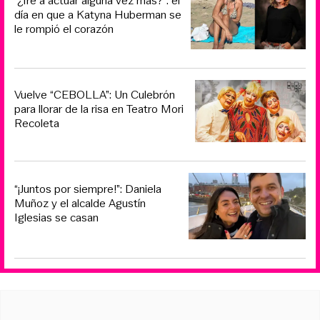
“¿Iré a actuar alguna vez más?”: el
día en que a Katyna Huberman se
le rompió el corazón
Vuelve “CEBOLLA”: Un Culebrón
para llorar de la risa en Teatro Mori
Recoleta
“¡Juntos por siempre!”: Daniela
Muñoz y el alcalde Agustín
Iglesias se casan