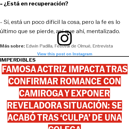
- ¿Está en recuperación?
- Sí, está un poco difícil la cosa, pero la fe es lo
último que se pierde, así que ahí, mentalizado.
Más sobre:
Edwin Padilla
Festival de Olmué
Entrevista
View this post on Instagram
IMPERDIBLES
FAMOSA ACTRIZ IMPACTA TRAS
CONFIRMAR ROMANCE CON
CAMIROGA Y EXPONER
REVELADORA SITUACIÓN: SE
ACABÓ TRAS ‘CULPA’ DE UNA