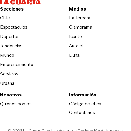
Secciones
Medios
Opens in new wind
Chile
La Tercera
Espectaculos
Glamorama
Opens in new window
Deportes
Icarito
Opens in new window
Tendencias
Auto.cl
Opens in new window
Mundo
Duna
Emprendimiento
Servicios
Urbana
Nosotros
Información
Opens in new
Quiénes somos
Código de etica
Contáctanos
Opens in new window
Ope
© 2026 La Cuarta
Canal de denuncias
Declaración de Intereses