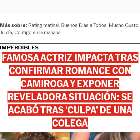
Más sobre:
Rating matinal
Buenos Días a Todos
Mucho Gusto
Tu día
Contigo en la mañana
IMPERDIBLES
FAMOSA ACTRIZ IMPACTA TRAS
CONFIRMAR ROMANCE CON
CAMIROGA Y EXPONER
REVELADORA SITUACIÓN: SE
ACABÓ TRAS ‘CULPA’ DE UNA
COLEGA